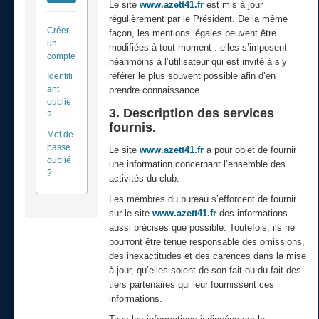
Le site
www.azett41.fr
est mis à jour
régulièrement par le Président. De la même
Créer
façon, les mentions légales peuvent être
un
modifiées à tout moment : elles s’imposent
compte
néanmoins à l’utilisateur qui est invité à s’y
référer le plus souvent possible afin d’en
Identifi
ant
prendre connaissance.
oublié
3. Description des services
?
fournis.
Mot de
passe
Le site
www.azett41.fr
a pour objet de fournir
oublié
une information concernant l’ensemble des
?
activités du club.
Les membres du bureau s’efforcent de fournir
sur le site
www.azett41.fr
des informations
aussi précises que possible. Toutefois, ils ne
pourront être tenue responsable des omissions,
des inexactitudes et des carences dans la mise
à jour, qu’elles soient de son fait ou du fait des
tiers partenaires qui leur fournissent ces
informations.