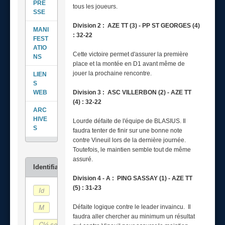
PRE
tous les joueurs.
SSE
Division 2 : AZE TT (3) - PP ST GEORGES (4)
MANI
: 32-22
FEST
ATIO
Cette victoire permet d'assurer la première
NS
place et la montée en D1 avant même de
jouer la prochaine rencontre.
LIEN
S
WEB
Division 3 : ASC VILLERBON (2) - AZE TT
(4) : 32-22
ARC
HIVE
Lourde défaite de l'équipe de BLASIUS. Il
S
faudra tenter de finir sur une bonne note
contre Vineuil lors de la dernière journée.
Toutefois, le maintien semble tout de même
assuré.
Division 4 - A : PING SASSAY (1) - AZE TT
(5) : 31-23
Défaite logique contre le leader invaincu. Il
faudra aller chercher au minimum un résultat