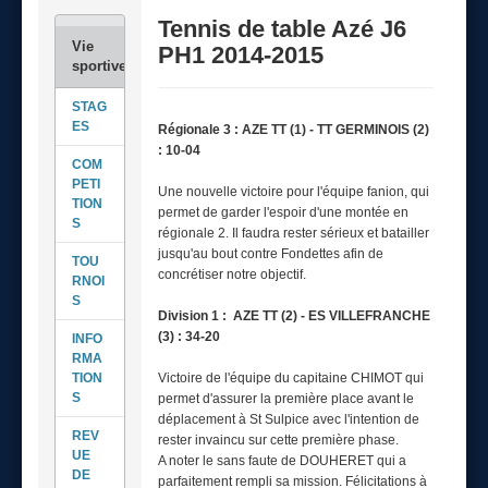
Tennis de table Azé J6
PH1 2014-2015
STAG
ES
Régionale 3
: AZE TT (1) - TT GERMINOIS (2)
: 10-04
COM
PETI
Une nouvelle victoire pour l'équipe fanion, qui
TION
permet de garder l'espoir d'une montée en
S
régionale 2. Il faudra rester sérieux et batailler
jusqu'au bout contre Fondettes afin de
TOU
concrétiser notre objectif.
RNOI
S
Division 1 : AZE TT (2) - ES VILLEFRANCHE
(3) : 34-20
INFO
RMA
TION
Victoire de l'équipe du capitaine CHIMOT qui
S
permet d'assurer la première place avant le
déplacement à St Sulpice avec l'intention de
REV
rester invaincu sur cette première phase.
UE
A noter le sans faute de DOUHERET qui a
DE
parfaitement rempli sa mission. Félicitations à