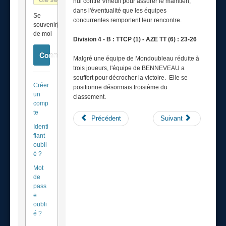
nul contre Vineuil pour assurer le maintien,
dans l'éventualité que les équipes
Se
concurrentes remportent leur rencontre.
souvenir
de moi
Division 4 - B : TTCP (1) - AZE TT (6) : 23-26
Connexion
Malgré une équipe de Mondoubleau réduite à
trois joueurs, l'équipe de BENNEVEAU a
souffert pour décrocher la victoire. Elle se
Créer
positionne désormais troisième du
un
classement.
comp
te
Précédent
Suivant
Identi
fiant
oubli
é ?
Mot
de
pass
e
oubli
é ?