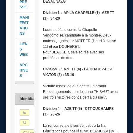
DESAUNAY.G
PRE
SSE
Division 1 : AP LA CHAPELLE (1)- AZE TT
MANI
(3) : 34-20
FEST
ATIO
Lourde défaite contre la Chapelle
NS
Vendômoise, candidate à la montée. Deux
matchs gagnés par MOTTIER (1 perf à classé
LIEN
11) et par DOUHERET.
S
Pour BEAUGER, sale soirée avec ses
WEB
problèmes de dos.
ARC
Division 3 : AZE TT (4) - LA CHAUSSE ST
HIVE
VICTOR (3) : 35-19
S
Victoire assez logique contre un promu.
Encouragements pour le jeune THIBAUT avec
ses trois victoires dont 1 perf à classé 7.
Division 4 : AZE TT (5) - CTT OUCHAMPS
(3) : 28-26
La rencontre a été serrée jusqu'à la fin.
Félicitations pour ce résultat. BLASIUS.A (3v +