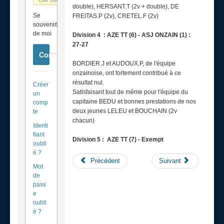
double), HERSANT.T (2v + double), DE
Se
FREITAS.P (2v), CRETEL.F (2v)
souvenir
de moi
Division 4 : AZE TT (6) - ASJ ONZAIN (1) :
27-27
Connexion
BORDIER.J et AUDOUX.P, de l'équipe
onzainoise, ont fortement contribué à ce
résultat nul.
Créer
Satisfaisant tout de même pour l'équipe du
un
capitaine BEDU et bonnes prestations de nos
comp
deux jeunes LELEU et BOUCHAIN (2v
te
chacun)
Identi
fiant
Division 5 : AZE TT (7) - Exempt
oubli
é ?
Précédent
Suivant
Mot
de
pass
e
oubli
é ?