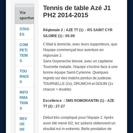
Tennis de table Azé J1
PH2 2014-2015
STAG
Régionale 2 : AZE TT (1) - RS SAINT CYR
ES
S/LOIRE (1) : 05-09
C'était à domicile, avec leurs supporteurs, que
COM
l'équipe commençait leur aventure en
PETI
TION
régionale 2.
S
Sans Goyeneche blessé, avec un capitaine
Tournelle malade, l'équipe s'incline face à une
TOU
bonne équipe Saint-Cyrienne. Quelques
RNOI
regrets sur des matchs perdus de justesse.
S
TOURNELLE (2v), ORUMCHI et GOUIN (1v
chacun + double)
INFO
RMA
Excellence : SMS ROMORANTIN (1) - AZE
TION
TT (2) : 27-27
S
Début très compliqué pour l'équipe 2. Après
REV
avoir été mené 6/2, lez azéens obtiennent un
UE
résultat nul in-extremis. Belle prestation de
DE