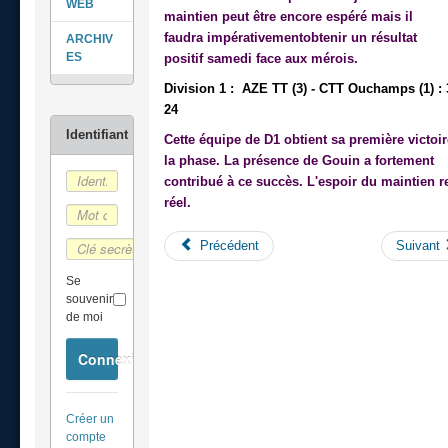
WEB
maintien peut
être
encore
espéré mais il
faudra
impérativement
obtenir un résultat
ARCHIV
ES
positif
samedi
face aux mérois.
Division 1 : AZE TT (3) - CTT Ouchamps (1) : 
24
Cette
équipe
de
D1
obtient sa
première
victoir
la phase. La présence de Gouin a fortement
contribué
à
ce succès. L'espoir du maintien r
réel.
Précédent
Suivant
Se
souvenir
de moi
Connexion
Créer un
compte