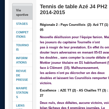
Tennis de table Azé J4 PH2
2014-2015
STAGES
Régionale 2 : Pays Courvillois (2)- Azé TT (1) 
05
COMPET
ITIONS
Nouvelle
désillusion
pour
l'équipe
fanion. Ma
les joueurs du capitaine Tournelle n'ont
TOURNO
pas
à
rougir de leur prestation. En effet ils ont
IS
douter leurs adversaires en menant 05-03 ava
les doubles , sans compter la courte
défaite
d
INFORM
ATIONS
Mottier joueur
titulaire
en D1
habituellement
(
face à Clément (15). Malheureusement,
REVUE
les
azéens
n'ont
pu
décrocher
un des deux
DE
doubles et laissent les Courvillois remporter 
PRESSE
victoire.
MANIFE
Excellence : AZE TT (2) - AS Chailles TT (3) : 
STATION
27
S
Deux nuls, deux
défaites
, aucune victoire,
voi
LIENS
bilan fâcheux des 4
premières
journées. Le