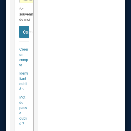
Se
souvenir
de moi
Connexion
Créer
un
comp
te
Identi
fiant
oubli
é ?
Mot
de
pass
e
oubli
é ?