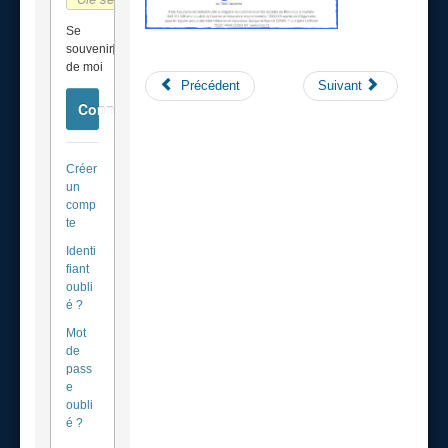
Se
souvenir
de moi
Précédent
Suivant
Connexion
Créer
un
comp
te
Identi
fiant
oubli
é ?
Mot
de
pass
e
oubli
é ?