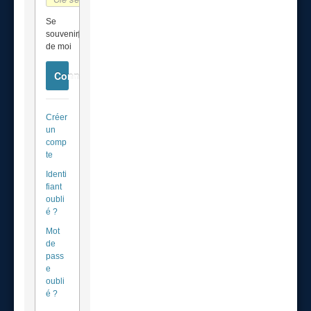
Se
souvenir
de moi
Connexion
Créer
un
comp
te
Identi
fiant
oubli
é ?
Mot
de
pass
e
oubli
é ?