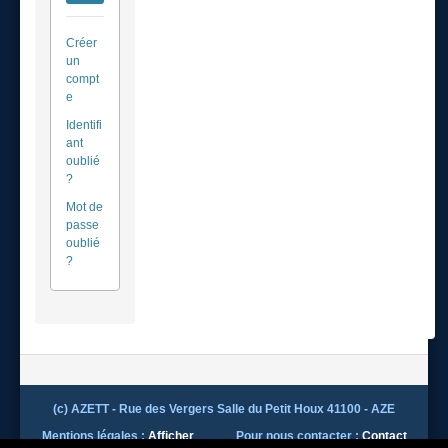
Créer
un
compt
e
Identifi
ant
oublié
?
Mot de
passe
oublié
?
(c) AZETT - Rue des Vergers Salle du Petit Houx 41100 - AZE
Mentions légales :
Afficher
Pour nous contacter :
Contact