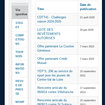
Date de
Titre
publication
CDTT41 - Challenges
21 août 2025
saison 2024-2025
STAG
ES
LISTE DES
20 juin 2025
REVÊTEMENTS
COMP
AUTORISES
ETITIO
NS
Offre partenaire Le Courtier
7 mars 2022
Généreux
TOUR
NOIS
Offre partenaire Crédit
7 mars 2022
Mutuel
INFOR
MATIO
YEP’S, 20€ au service du
15 septembre
NS
sport pour les jeunes de
2021
Centre-Val de Loire
REVU
E DE
Rencontre amicale du
17 septembre
PRES
060914 contre Villefranche
2014
SE
Rencontre amicale du
15 septembre
MANIF
060913 contre St Sulpice
2013