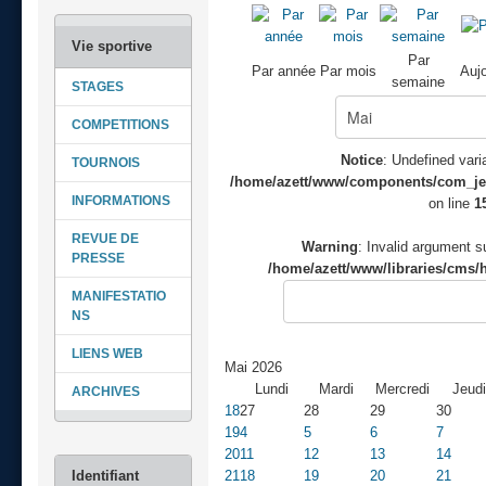
Par
Par année
Par mois
Aujo
semaine
STAGES
COMPETITIONS
Notice
: Undefined varia
TOURNOIS
/home/azett/www/components/com_jeve
INFORMATIONS
on line
1
REVUE DE
Warning
: Invalid argument su
PRESSE
/home/azett/www/libraries/cms/h
MANIFESTATIO
NS
LIENS WEB
Mai 2026
Lundi
Mardi
Mercredi
Jeudi
ARCHIVES
18
27
28
29
30
19
4
5
6
7
20
11
12
13
14
21
18
19
20
21