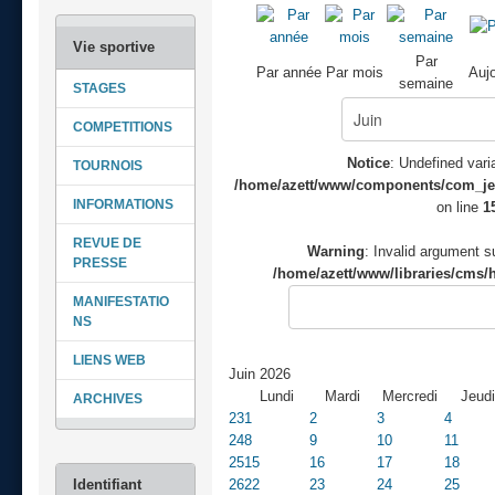
Par
Par année
Par mois
Aujo
semaine
STAGES
COMPETITIONS
Notice
: Undefined varia
TOURNOIS
/home/azett/www/components/com_jeve
INFORMATIONS
on line
1
REVUE DE
Warning
: Invalid argument su
PRESSE
/home/azett/www/libraries/cms/h
MANIFESTATIO
NS
LIENS WEB
Juin 2026
Lundi
Mardi
Mercredi
Jeudi
ARCHIVES
23
1
2
3
4
24
8
9
10
11
25
15
16
17
18
26
22
23
24
25