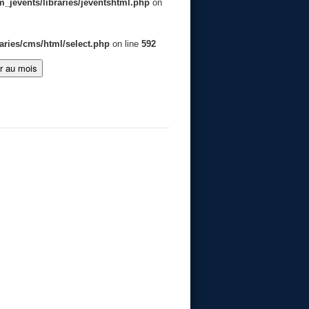
jevents/libraries/jeventshtml.php
on
aries/cms/html/select.php
on line
592
er au mois