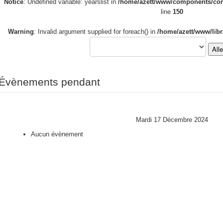
Notice
: Undefined variable: yearslist in
/home/azett/www/components/com_
line
150
Warning
: Invalid argument supplied for foreach() in
/home/azett/www/libr
All
Évènements pendant
Mardi 17 Décembre 2024
Aucun évènement