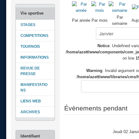
Par
Par année
Par mois
Aujo
semaine
STAGES
COMPETITIONS
Notice
: Undefined varia
TOURNOIS
/home/azett/www/components/com_jeve
INFORMATIONS
on line
1
REVUE DE
Warning
: Invalid argument su
PRESSE
/home/azett/www/libraries/cms/h
MANIFESTATIO
NS
LIENS WEB
Évènements pendant
ARCHIVES
Jeudi 02 Janvi