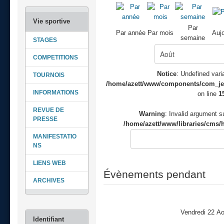
Par
Par année
Par mois
Aujo
semaine
STAGES
COMPETITIONS
Notice
: Undefined varia
TOURNOIS
/home/azett/www/components/com_jeve
INFORMATIONS
on line
1
REVUE DE
Warning
: Invalid argument su
PRESSE
/home/azett/www/libraries/cms/h
MANIFESTATIO
NS
LIENS WEB
Évènements pendant
ARCHIVES
Vendredi 22 A