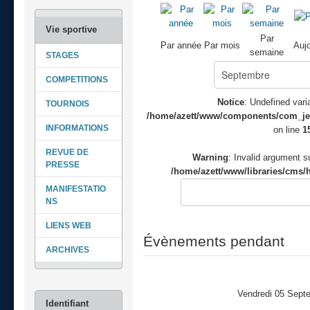
Par
Par année
Par mois
Aujo
semaine
STAGES
COMPETITIONS
Notice
: Undefined varia
TOURNOIS
/home/azett/www/components/com_jeve
INFORMATIONS
on line
1
REVUE DE
Warning
: Invalid argument su
PRESSE
/home/azett/www/libraries/cms/h
MANIFESTATIO
NS
LIENS WEB
Évènements pendant
ARCHIVES
Vendredi 05 Sept