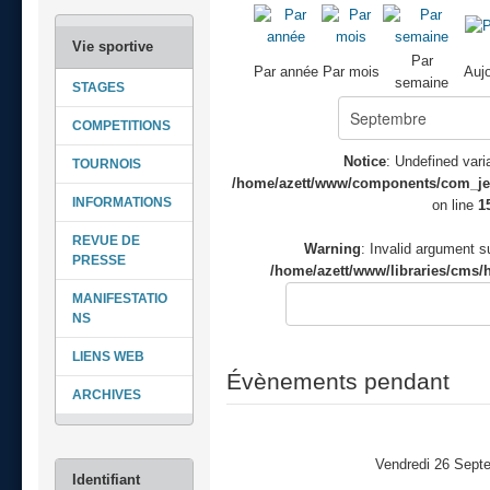
Par
Par année
Par mois
Aujo
semaine
STAGES
COMPETITIONS
Notice
: Undefined varia
TOURNOIS
/home/azett/www/components/com_jeve
INFORMATIONS
on line
1
REVUE DE
Warning
: Invalid argument su
PRESSE
/home/azett/www/libraries/cms/h
MANIFESTATIO
NS
LIENS WEB
Évènements pendant
ARCHIVES
Vendredi 26 Sept