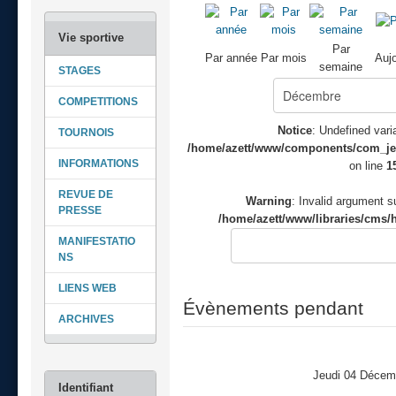
Par
Par année
Par mois
Aujo
semaine
STAGES
COMPETITIONS
Notice
: Undefined varia
TOURNOIS
/home/azett/www/components/com_jeve
INFORMATIONS
on line
1
REVUE DE
Warning
: Invalid argument su
PRESSE
/home/azett/www/libraries/cms/h
MANIFESTATIO
NS
LIENS WEB
Évènements pendant
ARCHIVES
Jeudi 04 Décem