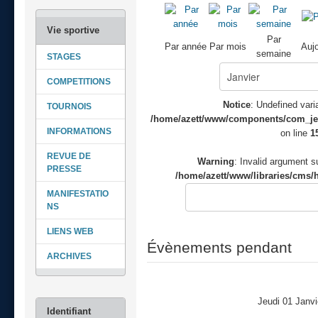
Par
Par année
Par mois
Aujo
semaine
STAGES
COMPETITIONS
Notice
: Undefined varia
TOURNOIS
/home/azett/www/components/com_jeve
INFORMATIONS
on line
1
REVUE DE
Warning
: Invalid argument su
PRESSE
/home/azett/www/libraries/cms/h
MANIFESTATIO
NS
LIENS WEB
Évènements pendant
ARCHIVES
Jeudi 01 Janvi