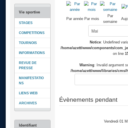
Par
Par année
Par mois
Aujo
semaine
STAGES
COMPETITIONS
Notice
: Undefined varia
TOURNOIS
/home/azett/www/components/com_jeve
INFORMATIONS
on line
1
REVUE DE
Warning
: Invalid argument su
PRESSE
/home/azett/www/libraries/cms/h
MANIFESTATIO
NS
LIENS WEB
Évènements pendant
ARCHIVES
Vendredi 01 M