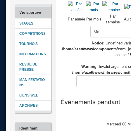
Par
Par année
Par mois
Aujo
semaine
STAGES
COMPETITIONS
Notice
: Undefined varia
TOURNOIS
/home/azett/www/components/com_jeve
INFORMATIONS
on line
1
REVUE DE
Warning
: Invalid argument su
PRESSE
/home/azett/www/libraries/cms/h
MANIFESTATIO
NS
LIENS WEB
Évènements pendant
ARCHIVES
Mercredi 06 M