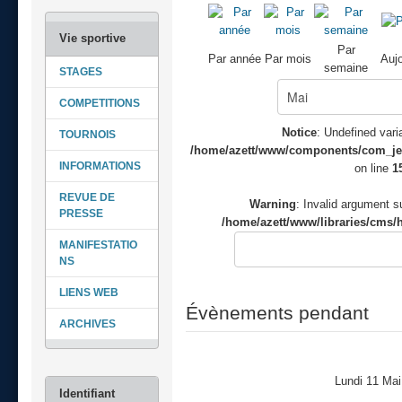
Par
Par année
Par mois
Aujo
semaine
STAGES
COMPETITIONS
Notice
: Undefined varia
TOURNOIS
/home/azett/www/components/com_jeve
INFORMATIONS
on line
1
REVUE DE
Warning
: Invalid argument su
PRESSE
/home/azett/www/libraries/cms/h
MANIFESTATIO
NS
LIENS WEB
Évènements pendant
ARCHIVES
Lundi 11 Ma