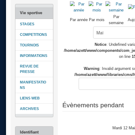
Par
Par année
Par mois
Aujo
semaine
STAGES
COMPETITIONS
Notice
: Undefined varia
TOURNOIS
/home/azett/www/components/com_jeve
INFORMATIONS
on line
1
REVUE DE
Warning
: Invalid argument su
PRESSE
/home/azett/www/libraries/cms/h
MANIFESTATIO
NS
LIENS WEB
Évènements pendant
ARCHIVES
Mardi 12 Ma