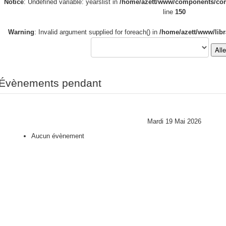
Notice
: Undefined variable: yearslist in
/home/azett/www/components/com_
line
150
Warning
: Invalid argument supplied for foreach() in
/home/azett/www/libr
All
Évènements pendant
Mardi 19 Mai 2026
Aucun évènement