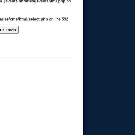
jevents/libraries/jeventshtml.php
on
aries/cms/html/select.php
on line
592
er au mois