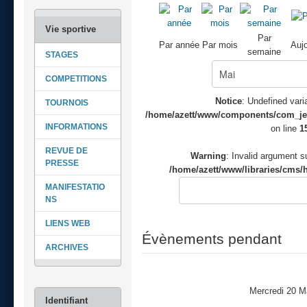
Par
Par année
Par mois
Aujo
semaine
STAGES
COMPETITIONS
Notice
: Undefined varia
TOURNOIS
/home/azett/www/components/com_jeve
INFORMATIONS
on line
1
REVUE DE
Warning
: Invalid argument su
PRESSE
/home/azett/www/libraries/cms/h
MANIFESTATIO
NS
LIENS WEB
Évènements pendant
ARCHIVES
Mercredi 20 M