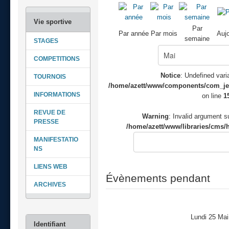
Par
Par année
Par mois
Aujo
semaine
STAGES
COMPETITIONS
Notice
: Undefined varia
TOURNOIS
/home/azett/www/components/com_jeve
INFORMATIONS
on line
1
REVUE DE
Warning
: Invalid argument su
PRESSE
/home/azett/www/libraries/cms/h
MANIFESTATIO
NS
LIENS WEB
Évènements pendant
ARCHIVES
Lundi 25 Ma