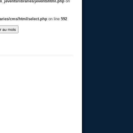
jevents/libraries/jeventshtml.php
on
aries/cms/html/select.php
on line
592
er au mois