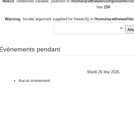
Notice
: Undefined variable: yearslist in
/home/azett/www/components/com_
line
150
Warning
: Invalid argument supplied for foreach() in
/home/azett/www/libr
All
Évènements pendant
Mardi 26 Mai 2026
Aucun évènement