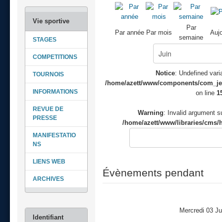
Par
Par année
Par mois
Aujo
semaine
STAGES
COMPETITIONS
Notice
: Undefined varia
TOURNOIS
/home/azett/www/components/com_jeve
INFORMATIONS
on line
1
REVUE DE
Warning
: Invalid argument su
PRESSE
/home/azett/www/libraries/cms/h
MANIFESTATIO
NS
LIENS WEB
Évènements pendant
ARCHIVES
Mercredi 03 Ju