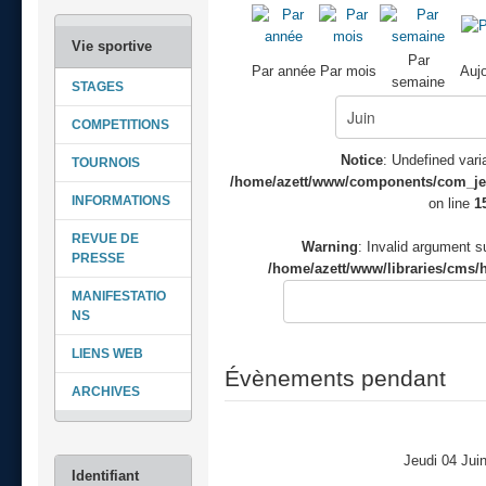
Par
Par année
Par mois
Aujo
semaine
STAGES
COMPETITIONS
Notice
: Undefined varia
TOURNOIS
/home/azett/www/components/com_jeve
INFORMATIONS
on line
1
REVUE DE
Warning
: Invalid argument su
PRESSE
/home/azett/www/libraries/cms/h
MANIFESTATIO
NS
LIENS WEB
Évènements pendant
ARCHIVES
Jeudi 04 Jui