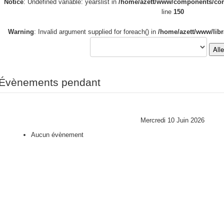
Notice
: Undefined variable: yearslist in
/home/azett/www/components/com_
line
150
Warning
: Invalid argument supplied for foreach() in
/home/azett/www/libr
All
Évènements pendant
Mercredi 10 Juin 2026
Aucun évènement