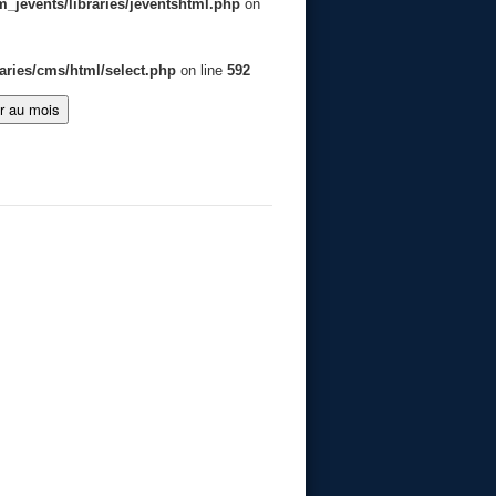
jevents/libraries/jeventshtml.php
on
aries/cms/html/select.php
on line
592
er au mois