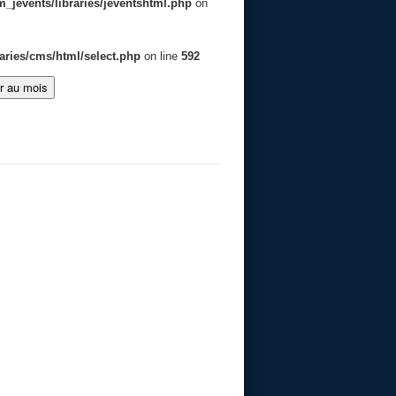
jevents/libraries/jeventshtml.php
on
aries/cms/html/select.php
on line
592
er au mois