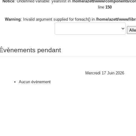
Notice
: Undefined variable: yearslist in
/home/azett/www/components/com_
line
150
Warning
: Invalid argument supplied for foreach() in
/home/azett/www/libr
All
Évènements pendant
Mercredi 17 Juin 2026
Aucun évènement