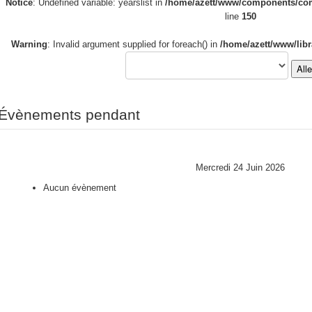
Notice
: Undefined variable: yearslist in
/home/azett/www/components/com_
line
150
Warning
: Invalid argument supplied for foreach() in
/home/azett/www/libr
All
Évènements pendant
Mercredi 24 Juin 2026
Aucun évènement