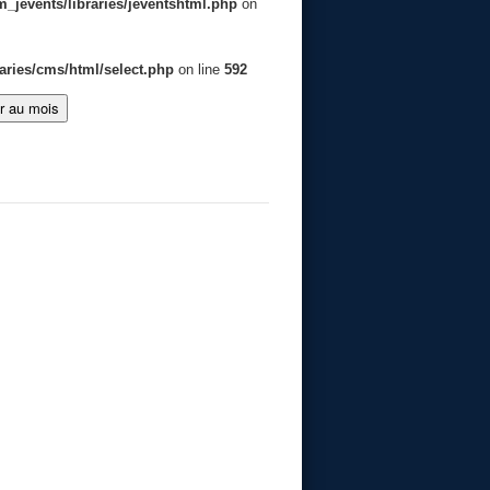
jevents/libraries/jeventshtml.php
on
aries/cms/html/select.php
on line
592
er au mois