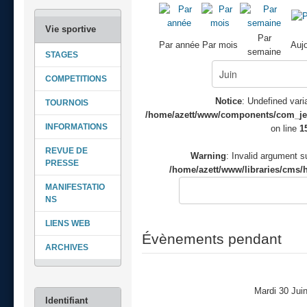
Par
Par année
Par mois
Aujo
semaine
STAGES
COMPETITIONS
Notice
: Undefined varia
TOURNOIS
/home/azett/www/components/com_jeve
INFORMATIONS
on line
1
REVUE DE
Warning
: Invalid argument su
PRESSE
/home/azett/www/libraries/cms/h
MANIFESTATIO
NS
LIENS WEB
Évènements pendant
ARCHIVES
Mardi 30 Jui